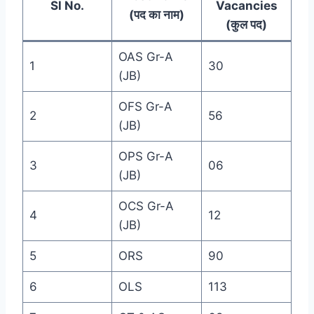
Sl No.
Vacancies
(पद का नाम)
(कुल पद)
OAS Gr-A
1
30
(JB)
OFS Gr-A
2
56
(JB)
OPS Gr-A
3
06
(JB)
OCS Gr-A
4
12
(JB)
5
ORS
90
6
OLS
113