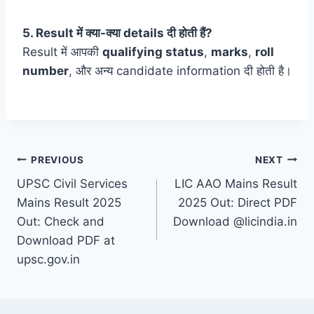
5. Result में क्या-क्या details दी होती हैं?
Result में आपकी
qualifying status
,
marks
,
roll
number
, और अन्य candidate information दी होती है।
Post
PREVIOUS
NEXT
UPSC Civil Services
LIC AAO Mains Result
navigation
Mains Result 2025
2025 Out: Direct PDF
Out: Check and
Download @licindia.in
Download PDF at
upsc.gov.in