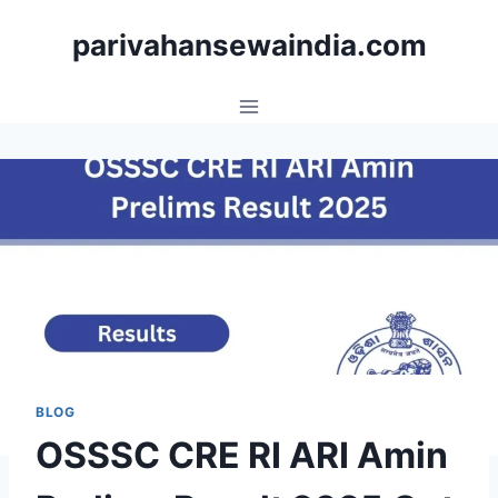
Skip
parivahansewaindia.com
to
content
BLOG
OSSSC CRE RI ARI Amin