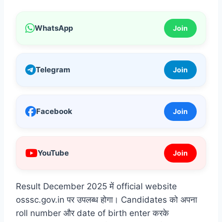
WhatsApp
Join
Telegram
Join
Facebook
Join
YouTube
Join
Result December 2025 में official website
osssc.gov.in पर उपलब्ध होगा। Candidates को अपना
roll number और date of birth enter करके